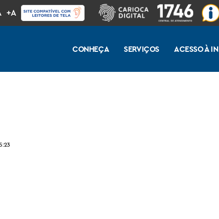
A
+A
CONHEÇA
SERVIÇOS
ACESSO À 
5:23