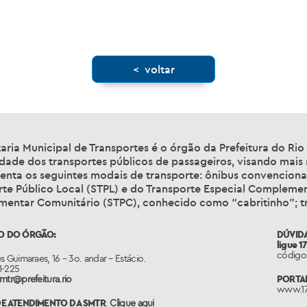
< voltar
aria Municipal de Transportes é o órgão da Prefeitura do Ri
idade dos transportes públicos de passageiros, visando mais
nta os seguintes modais de transporte: ônibus convencionais
rte Público Local (STPL) e do Transporte Especial Complemen
entar Comunitário (STPC), conhecido como “cabritinho”; tra
O DO ÓRGÃO:
DÚVIDA
ligue 1
código 
s Guimaraes, 16 – 3o. andar – Estácio.
1-225
mtr@prefeitura.rio
PORTAL
www.17
E ATENDIMENTO DA SMTR
:
Clique aqui