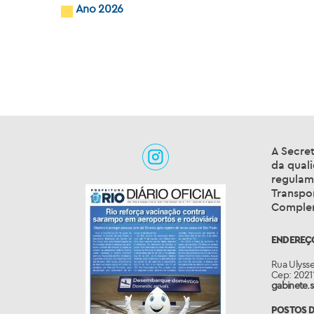
Ano 2026
A Secret
da qual
regulame
Transpo
Complem
ENDEREÇ
Rua Ulysse
Cep: 2021
gabinete.s
POSTOS D