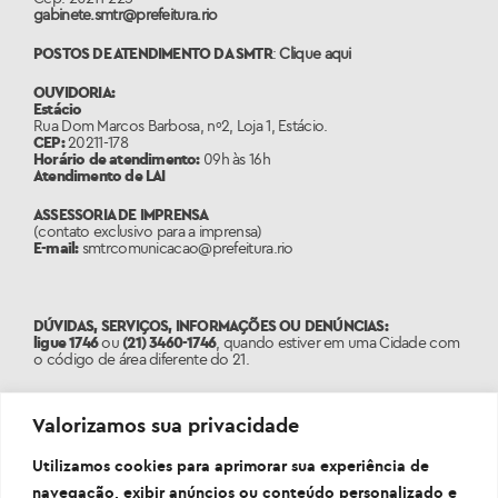
gabinete.smtr@prefeitura.rio
POSTOS DE ATENDIMENTO DA SMTR
:
Clique aqui
OUVIDORIA:
Estácio
Rua Dom Marcos Barbosa, nº2, Loja 1, Estácio.
CEP:
20211-178
Horário de atendimento:
09h às 16h
Atendimento de LAI
ASSESSORIA DE IMPRENSA
(contato exclusivo para a imprensa)
E-mail:
smtrcomunicacao@prefeitura.rio
DÚVIDAS, SERVIÇOS, INFORMAÇÕES OU DENÚNCIAS:
ligue 1746
ou
(21) 3460-1746
, quando estiver em uma Cidade com
o código de área diferente do 21.
PORTAL:
www.1746.rio
Valorizamos sua privacidade
Utilizamos cookies para aprimorar sua experiência de
navegação, exibir anúncios ou conteúdo personalizado e