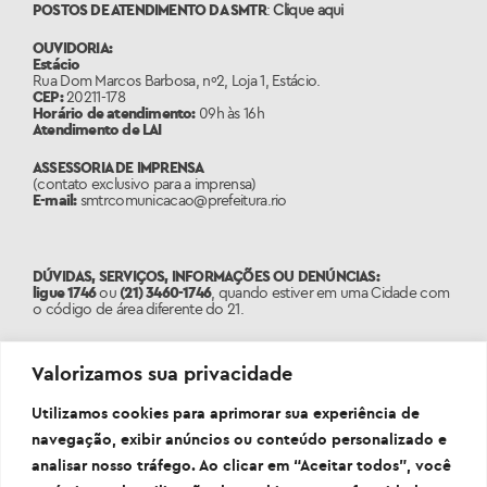
POSTOS DE ATENDIMENTO DA SMTR
:
Clique aqui
OUVIDORIA:
Estácio
Rua Dom Marcos Barbosa, nº2, Loja 1, Estácio.
CEP:
20211-178
Horário de atendimento:
09h às 16h
Atendimento de LAI
ASSESSORIA DE IMPRENSA
(contato exclusivo para a imprensa)
E-mail:
smtrcomunicacao@prefeitura.rio
DÚVIDAS, SERVIÇOS, INFORMAÇÕES OU DENÚNCIAS:
ligue 1746
ou
(21) 3460-1746
, quando estiver em uma Cidade com
o código de área diferente do 21.
PORTAL:
www.1746.rio
Valorizamos sua privacidade
Utilizamos cookies para aprimorar sua experiência de
navegação, exibir anúncios ou conteúdo personalizado e
analisar nosso tráfego. Ao clicar em “Aceitar todos”, você