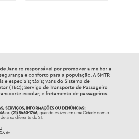
126_2024
o de Janeiro responsável por promover a melhoria
 segurança e conforto para a população. A SMTR
 e especiais; táxis; vans do Sistema de
tar (TEC); Serviço de Transporte de Passageiro
nsporte escolar; e fretamento de passageiros.
S, SERVIÇOS, INFORMAÇÕES OU DENÚNCIAS:
746
ou
(21) 3460-1746
, quando estiver em uma Cidade com o
de área diferente do 21.
:
46.rio