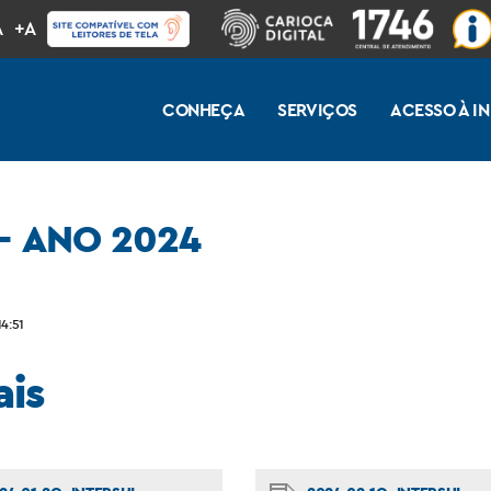
A
+A
CONHEÇA
SERVIÇOS
ACESSO À 
 – ANO 2024
4:51
ais