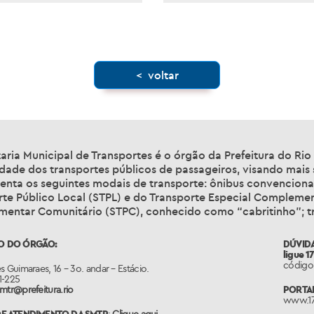
6_2024
121_2024
< voltar
aria Municipal de Transportes é o órgão da Prefeitura do Ri
idade dos transportes públicos de passageiros, visando mais
nta os seguintes modais de transporte: ônibus convencionais
rte Público Local (STPL) e do Transporte Especial Complemen
entar Comunitário (STPC), conhecido como “cabritinho”; tra
O DO ÓRGÃO:
DÚVIDA
ligue 1
código 
s Guimaraes, 16 – 3o. andar – Estácio.
1-225
mtr@prefeitura.rio
PORTAL
www.17