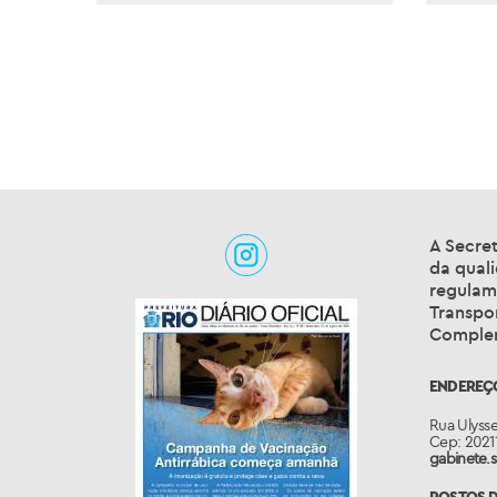
111_2024
11
A Secret
da qual
regulame
Transpo
Complem
ENDEREÇ
Rua Ulysse
Cep: 2021
gabinete.s