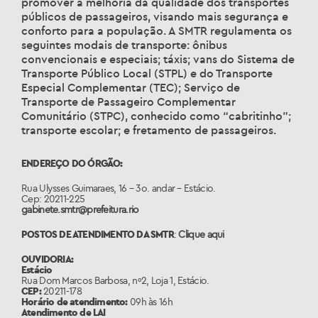
promover a melhoria da qualidade dos transportes
públicos de passageiros, visando mais segurança e
conforto para a população. A SMTR regulamenta os
seguintes modais de transporte: ônibus
convencionais e especiais; táxis; vans do Sistema de
Transporte Público Local (STPL) e do Transporte
Especial Complementar (TEC); Serviço de
Transporte de Passageiro Complementar
Comunitário (STPC), conhecido como “cabritinho”;
transporte escolar; e fretamento de passageiros.
ENDEREÇO DO ÓRGÃO:
Rua Ulysses Guimaraes, 16 – 3o. andar – Estácio.
Cep: 20211-225
gabinete.smtr@prefeitura.rio
POSTOS DE ATENDIMENTO DA SMTR
:
Clique aqui
OUVIDORIA:
Estácio
Rua Dom Marcos Barbosa, nº2, Loja 1, Estácio.
CEP:
20211-178
Horário de atendimento:
09h às 16h
Atendimento de LAI