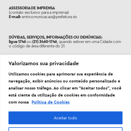
ASSESSORIA DE IMPRENSA
(contato exclusivo para a imprensa)
E-mail:
smtrcomunicacao@prefeitura.rio
DÚVIDAS, SERVIÇOS, INFORMAÇÕES OU DENÚNCIAS:
ligue 1746
ou
(21) 3460-1746
, quando estiver em uma Cidade com
o código de área diferente do 21.
PORTAL:
www.1746.rio
Valorizamos sua privacidade
Utilizamos cookies para aprimorar sua experiência de
navegação, exibir anúncios ou conteúdo personalizado e
analisar nosso tráfego. Ao clicar em “Aceitar todos”, você
está ciente da utilização de cookies em conformidade
com nossa
Política de Cookies
Aceitar tudo